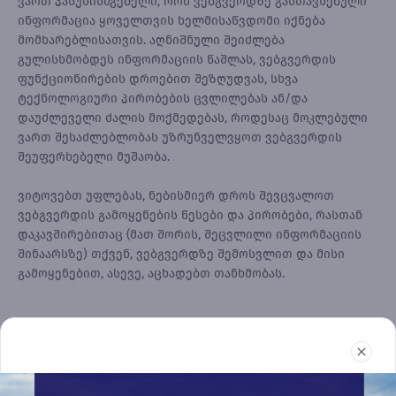
ვართ პასუხისმგებელი, რომ ვებგვერდზე განთავსებული
ინფორმაცია ყოველთვის ხელმისაწვდომი იქნება
მომხარებლისათვის. აღნიშნული შეიძლება
გულისხმობდეს ინფორმაციის წაშლას, ვებგვერდის
ფუნქციონირების დროებით შეზღუდვას, სხვა
ტექნოლოგიური პირობების ცვლილებას ან/და
დაუძლეველი ძალის მოქმედებას, როდესაც მოკლებული
ვართ შესაძლებლობას უზრუნველვყოთ ვებგვერდის
შეუფერხებელი მუშაობა.
ვიტოვებთ უფლებას, ნებისმიერ დროს შევცვალოთ
ვებგვერდის გამოყენების წესები და პირობები, რასთან
დაკავშირებითაც (მათ შორის, შეცვლილი ინფორმაციის
შინაარსზე) თქვენ, ვებგვერდზე შემოსვლით და მისი
გამოყენებით, ასევე, აცხადებთ თანხმობას.
უძრავი ქონება
რეპორტები