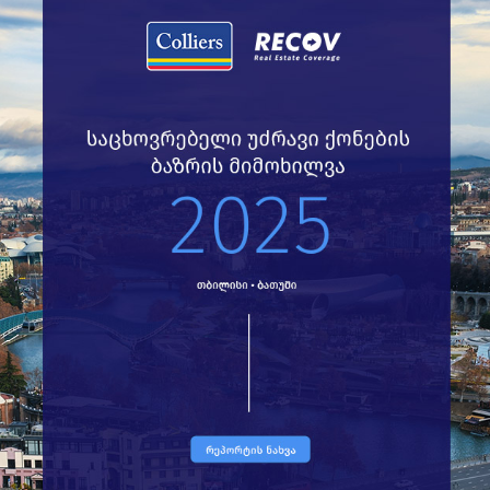
სიახლეები
წესები და პირობები
032 2 24 30 60
recov@colliers.ge
Recov.ge-ზე განთავსებული მონაცემები შემუშავებულია Colliers
Georgia-ს ექსპერტების მიერ და სრულიად ღიაა. თქვენ გაქვთ
მისი გამოყენებისა და გაზიარების უფლება ნებისმიერი სახით,
წყაროსა და ავტორების მითითების შემთხვევაში.
ჩვენ ვიყენებთ ტექნოლოგიებს,
საავტორო უფლებები © 2022 «კოლიერს ჯორჯია».